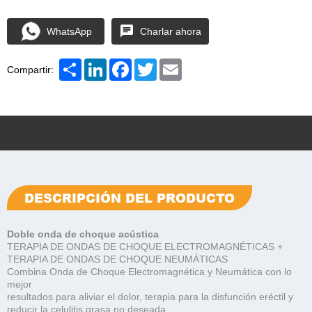
WhatsApp
Charlar ahora
Share
LinkedIn
Facebook
Twitter
Email
Compartir:
DESCRIPCIÓN DEL PRODUCTO
Doble onda de choque acústica
TERAPIA DE ONDAS DE CHOQUE ELECTROMAGNÉTICAS +
TERAPIA DE ONDAS DE CHOQUE NEUMÁTICAS
Combina Onda de Choque Electromagnética y Neumática con lo
mejor
resultados para aliviar el dolor, terapia para la disfunción eréctil y
reducir la celulitis grasa no deseada