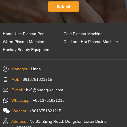
Submit
Home Use Plasma Pen
Cold Plasma Machine
Warm Plasma Machine
Cold and Hot Plasma Machine
Honkay Beauty Equipment
Manager :
Linda
Mob :
8613751821215
E-mail :
hk6@huang-kai.com
Whatsapp :
+8613751821215
Wechat :
+8613751821215
Address :
No.81, Zijing Road, Dongsha, Liwan District,
Guangzhou