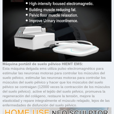
Máquina portátil de suelo pélvico HIEMT EMS:
Esta máquina delgada ems utiliza pulso electromagnético para
estimular las neuronas motoras para controlar los músculos del
suelo pélvico, estimular las neuronas motoras para controlar los
músculos del suelo pélvico y hacer que los músculos del suelo
pélvico se contraigan (12000 veces la contracción de los músculos
del suelo pélvico). active el tejido del suelo pélvico, promueva la
regeneración del colágeno, restaure la tensión, mejore la
elasticidad y repare integralmente el músculo relajado, lejos de las
enfermedades de disfunción del suelo pélvico.