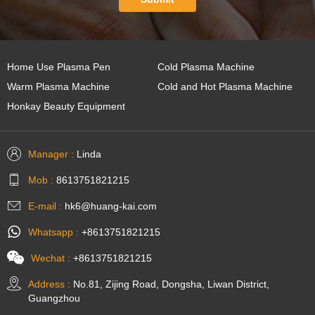
Home Use Plasma Pen
Cold Plasma Machine
Warm Plasma Machine
Cold and Hot Plasma Machine
Honkay Beauty Equipment
Manager :
Linda
Mob :
8613751821215
E-mail :
hk6@huang-kai.com
Whatsapp :
+8613751821215
Wechat :
+8613751821215
Address :
No.81, Zijing Road, Dongsha, Liwan District,
Guangzhou