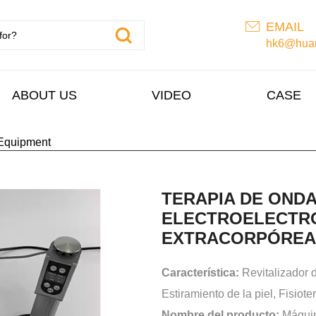
EMAIL
hk6@huan
ABOUT US
VIDEO
CASE
Equipment
TERAPIA DE OND
ELECTROELECTR
EXTRACORPÓREAS 
Característica:
Revitalizador d
Estiramiento de la piel, Fisiote
Nombre del producto:
Máquin