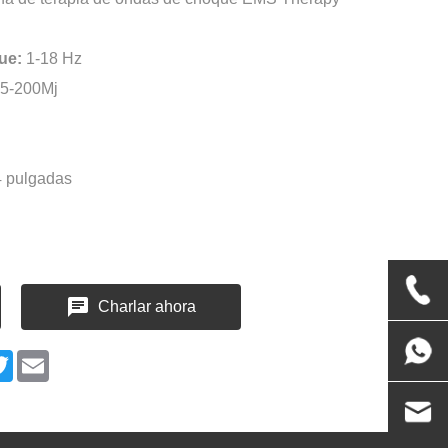
ue:
1-18 Hz
5-200Mj
,4 pulgadas
Charlar ahora
n
cebook
Twitter
Email