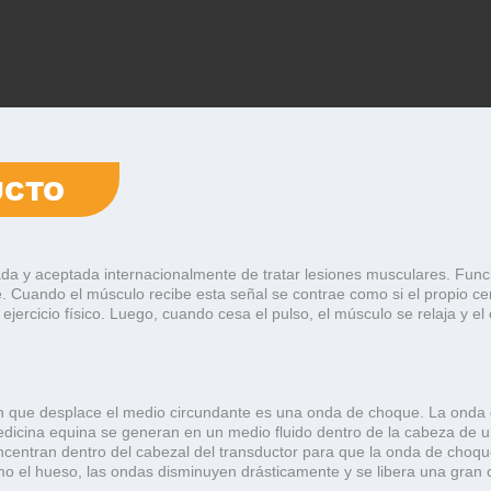
UCTO
bada y aceptada internacionalmente de tratar lesiones musculares. Fun
e. Cuando el músculo recibe esta señal se contrae como si el propio c
 ejercicio físico. Luego, cuando cesa el pulso, el músculo se relaja y e
n que desplace el medio circundante es una onda de choque. La onda 
icina equina se generan en un medio fluido dentro de la cabeza de un 
oncentran dentro del cabezal del transductor para que la onda de choque
el hueso, las ondas disminuyen drásticamente y se libera una gran ca