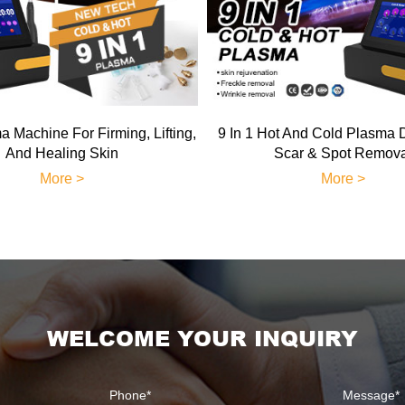
 Machine For Firming, Lifting,
9 In 1 Hot And Cold Plasma 
And Healing Skin
Scar & Spot Remov
More >
More >
WELCOME YOUR INQUIRY