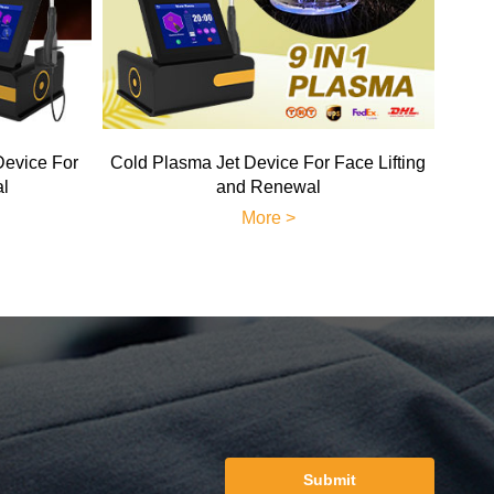
Device For
Cold Plasma Jet Device For Face Lifting
al
and Renewal
More >
Submit