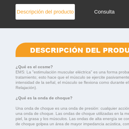
Descripción del producto
Consulta
DESCRIPCIÓN DEL PROD
¿Qué es el ccsme?
EMS: La "estimulación muscular eléctrica" ​​es una forma pro
tratamiento; esto hace que el músculo se ejercite pasivament
intensidad de la señal, el músculo se flexiona como durante el
Relajación).
¿Qué es la onda de choque?
Una onda de choque es una onda de presión: cualquier acció
una onda de choque. Las ondas de choque utilizadas en la med
piel, la grasa y los músculos. Las ondas de alta energía se c
de choque golpea un área de mayor impedancia acústica, como 