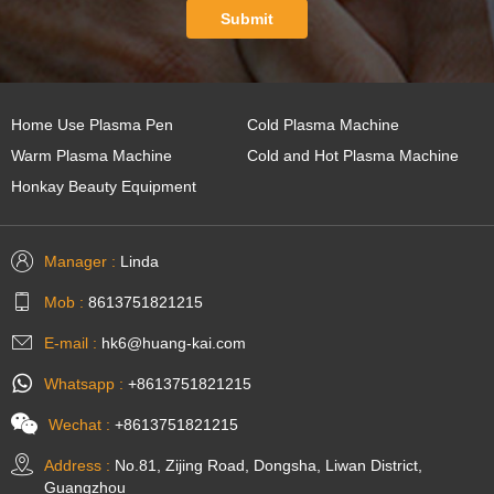
Submit
Home Use Plasma Pen
Cold Plasma Machine
Warm Plasma Machine
Cold and Hot Plasma Machine
Honkay Beauty Equipment
Manager :
Linda
Mob :
8613751821215
E-mail :
hk6@huang-kai.com
Whatsapp :
+8613751821215
Wechat :
+8613751821215
Address :
No.81, Zijing Road, Dongsha, Liwan District,
Guangzhou