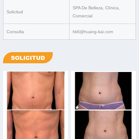
SPA De Belleza, Clínica,
Solicitud
Comercial
Consulta
hk6@huang-kai.com
SOLICITUD