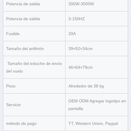
Potencia de salida
300W-3000W
Potencia de salida
3-150HZ
Fusible
20A
Tamaño del anfitrión
39×52×34cm
Tamaño del estuche de envío
46×64×79cm
del vuelo
Peso
Alrededor de 38 kg
OEM ODM Agregar logotipo en
Servicio
pantalla
método de pago
TT, Western Union, Paypal