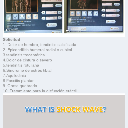
Solicitud
1. Dolor de hombro, tendinitis calcificada.
2. Epicondilitis humeral radial o cubital
3.tendinitis trocantérica
4.Dolor de cintura o severo
5.tendinitis rotuliana
6.Síndrome de estrés tibial
7.Aquilodinia
8.Fascitis plantar
9. Grasa quebrada
10. Tratamiento para la disfunción eréctil