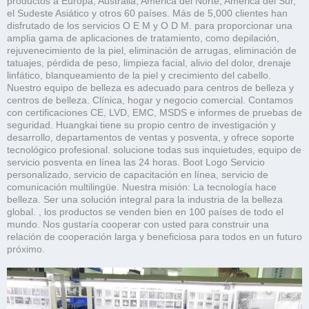
productos a Europa, Australia, América del Norte, América del Sur,
el Sudeste Asiático y otros 60 países. Más de 5,000 clientes han
disfrutado de los servicios O E M y O D M. para proporcionar una
amplia gama de aplicaciones de tratamiento, como depilación,
rejuvenecimiento de la piel, eliminación de arrugas, eliminación de
tatuajes, pérdida de peso, limpieza facial, alivio del dolor, drenaje
linfático, blanqueamiento de la piel y crecimiento del cabello.
Nuestro equipo de belleza es adecuado para centros de belleza y
centros de belleza. Clínica, hogar y negocio comercial. Contamos
con certificaciones CE, LVD, EMC, MSDS e informes de pruebas de
seguridad. Huangkai tiene su propio centro de investigación y
desarrollo, departamentos de ventas y posventa, y ofrece soporte
tecnológico profesional. solucione todas sus inquietudes, equipo de
servicio posventa en línea las 24 horas. Boot Logo Servicio
personalizado, servicio de capacitación en línea, servicio de
comunicación multilingüe. Nuestra misión: La tecnología hace
belleza. Ser una solución integral para la industria de la belleza
global. , los productos se venden bien en 100 países de todo el
mundo. Nos gustaría cooperar con usted para construir una
relación de cooperación larga y beneficiosa para todos en un futuro
próximo.