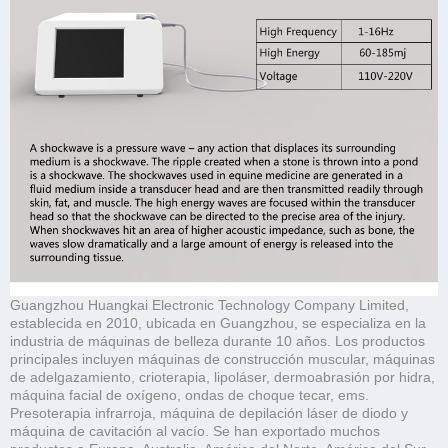
Guangzhou Huangkai Electronic Technology Company Limited,
establecida en 2010, ubicada en Guangzhou, se especializa en la
industria de máquinas de belleza durante 10 años. Los productos
principales incluyen máquinas de construcción muscular, máquinas
de adelgazamiento, crioterapia, lipoláser, dermoabrasión por hidra,
máquina facial de oxígeno, ondas de choque tecar, ems.
Presoterapia infrarroja, máquina de depilación láser de diodo y
máquina de cavitación al vacío. Se han exportado muchos