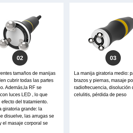
02
03
erentes tamaños de manijas
La manija giratoria medio: p
n cubrir todas las partes
brazos y piernas, masaje po
po. Además,la RF se
radiofrecuencia, disolución 
con luces LED , lo que
celulitis, pérdida de peso
 efecto del tratamiento.
 giratoria grande: la
 se disuelve, las arrugas se
y el masaje corporal se