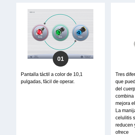
01
Pantalla táctil a color de 10,1
Tres dif
pulgadas, fácil de operar.
que puede
del cuer
combina 
mejora el
La manija
celulitis
reducen 
ofrece