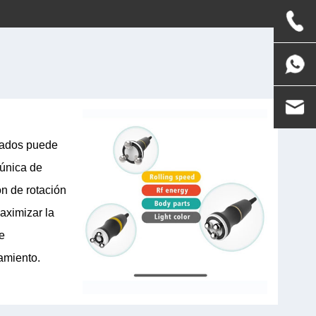
rados puede
 única de
ón de rotación
aximizar la
e
tamiento.