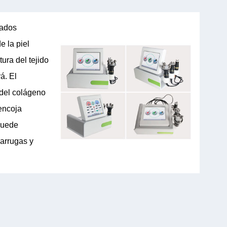
rados
e la piel
ura del tejido
á. El
del colágeno
encoja
puede
 arrugas y