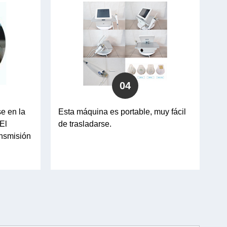
04
e en la
Esta máquina es portable, muy fácil
El
de trasladarse.
ransmisión