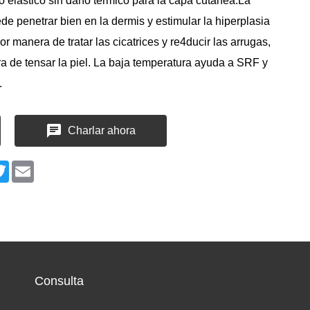
do elástico sin daño térmico para la capa cutánea.La
de penetrar bien en la dermis y estimular la hiperplasia
r manera de tratar las cicatrices y re4ducir las arrugas,
 de tensar la piel. La baja temperatura ayuda a SRF y
.
Charlar ahora
n
cebook
Twitter
Email
Consulta