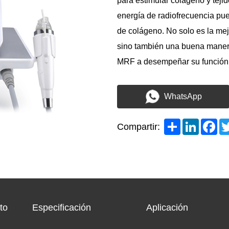
para estimular colágeno y teji
energía de radiofrecuencia pue
de colágeno. No solo es la mejo
sino también una buena manera
MRF a desempeñar su función
WhatsApp
Share
LinkedI
Fa
Compartir:
to
Especificación
Aplicación