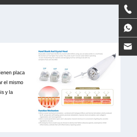
ienen placa
ar el mismo
is y la