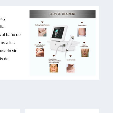
es y
lta
s al baño de
cos a los
usarlo sin
is de