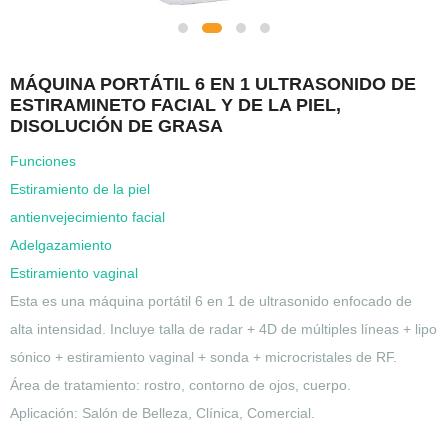
MÁQUINA PORTÁTIL 6 EN 1 ULTRASONIDO DE
ESTIRAMINETO FACIAL Y DE LA PIEL,
DISOLUCIÓN DE GRASA
Funciones
Estiramiento de la piel
antienvejecimiento facial
Adelgazamiento
Estiramiento vaginal
Esta es una máquina portátil 6 en 1 de ultrasonido enfocado de
alta intensidad. Incluye talla de radar + 4D de múltiples líneas + lipo
sónico + estiramiento vaginal + sonda + microcristales de RF.
Área de tratamiento: rostro, contorno de ojos, cuerpo.
Aplicación: Salón de Belleza, Clínica, Comercial.