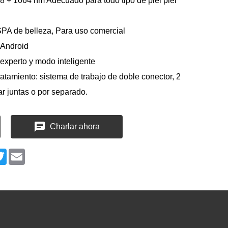
8 + 1064 nm Adecuado para todo tipo de piel piel
SPA de belleza, Para uso comercial
 Android
experto y modo inteligente
ratamiento: sistema de trabajo de doble conector, 2
r juntas o por separado.
Charlar ahora
n
cebook
Twitter
Email