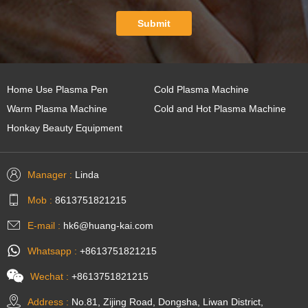
Submit
Home Use Plasma Pen
Cold Plasma Machine
Warm Plasma Machine
Cold and Hot Plasma Machine
Honkay Beauty Equipment
Manager :
Linda
Mob :
8613751821215
E-mail :
hk6@huang-kai.com
Whatsapp :
+8613751821215
Wechat :
+8613751821215
Address :
No.81, Zijing Road, Dongsha, Liwan District,