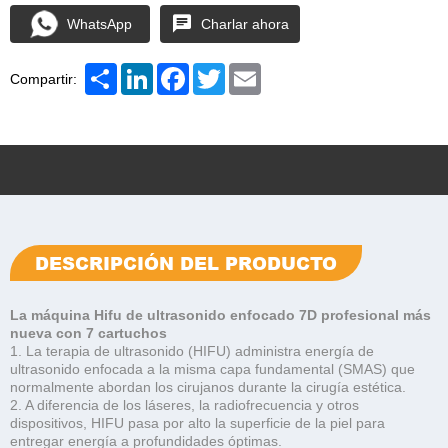
WhatsApp
Charlar ahora
Share
LinkedIn
Facebook
Twitter
Email
Compartir:
DESCRIPCIÓN DEL PRODUCTO
La máquina Hifu de ultrasonido enfocado 7D profesional más
nueva con 7 cartuchos
1. La terapia de ultrasonido (HIFU) administra energía de
ultrasonido enfocada a la misma capa fundamental (SMAS) que
normalmente abordan los cirujanos durante la cirugía estética.
2. A diferencia de los láseres, la radiofrecuencia y otros
dispositivos, HIFU pasa por alto la superficie de la piel para
entregar energía a profundidades óptimas.