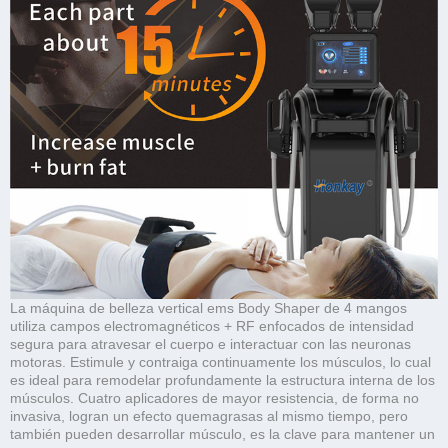
La máquina de belleza vertical ems Body Shaper de 4 mangos
utiliza campos electromagnéticos + RF enfocados de intensidad
segura para atravesar el cuerpo e interactuar con las neuronas
motoras. Estimule y contraiga continuamente los músculos, lo cual
es ideal para remodelar profundamente la estructura interna de los
músculos. Cuatro aplicadores de mayor resistencia, de forma no
invasiva, logran un efecto quemagrasas al mismo tiempo, pero
también pueden desarrollar músculo, es la clave para mantener un