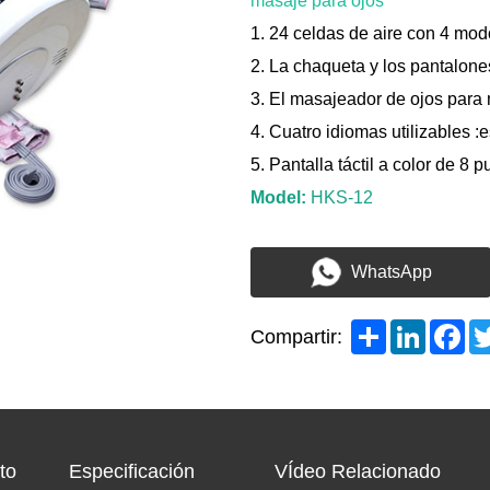
masaje para ojos
1. 24 celdas de aire con 4 mod
2. La chaqueta y los pantalo
3. El masajeador de ojos para 
4. Cuatro idiomas utilizables :
5. Pantalla táctil a color de 8 
Model:
HKS-12
WhatsApp
Share
LinkedI
Fa
Compartir:
to
Especificación
VÍdeo Relacionado