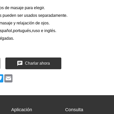
os de masaje para elegir.
nes pueden ser usados separadamente.
masaje y relajación de ojos.
español,portugués,ruso e inglés.
pulgadas.
Charlar ahora
n
cebook
Twitter
Email
Aplicación
Consulta