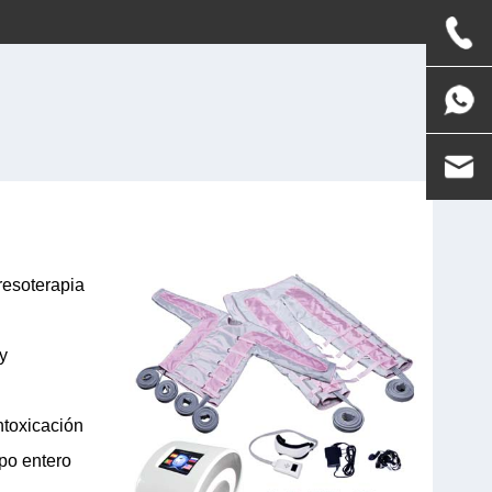
resoterapia
 y
intoxicación
rpo entero