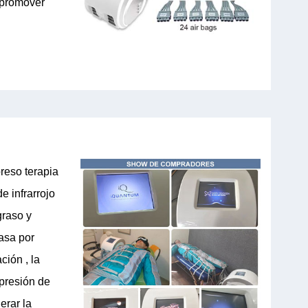
, promover
reso terapia
e infrarrojo
graso y
rasa por
ción , la
 presión de
erar la