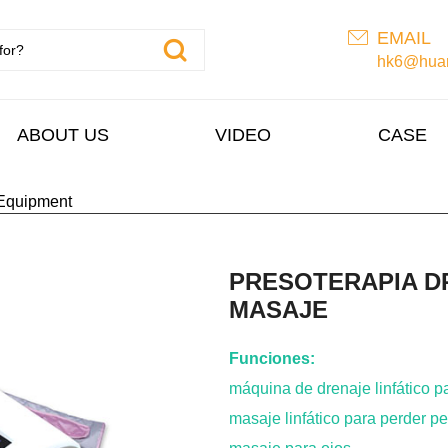
EMAIL
hk6@huan
ABOUT US
VIDEO
CASE
Equipment
PRESOTERAPIA D
MASAJE
Funciones:
máquina de drenaje linfático p
masaje linfático para perder p