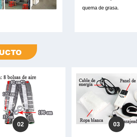
quema de grasa.
DUCTO
02
03