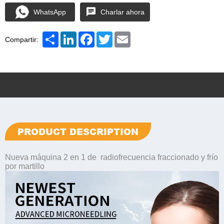
WhatsApp
Charlar ahora
Share
LinkedIn
Facebook
Twitter
Email
Compartir:
PRODUCT DESCRIPTION
Nueva máquina 2 en 1 de radiofrecuencia fraccionado y frío
por martillo